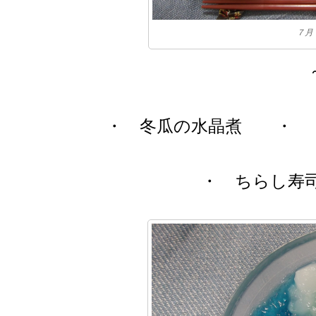
７月
・ 冬瓜の水晶煮
・ 
・ ちらし寿