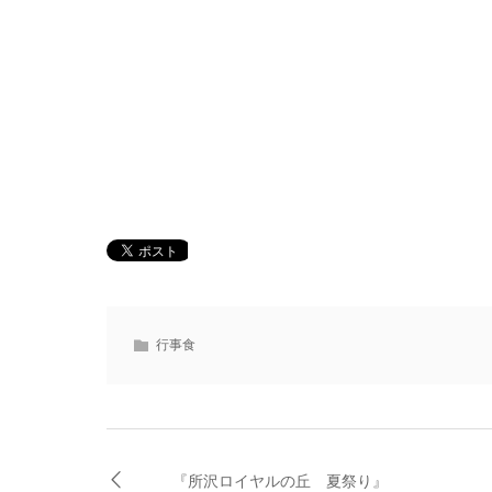
行事食
『所沢ロイヤルの丘 夏祭り』