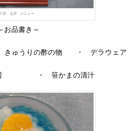
７日 七夕 メニュー
～お品書き～
きゅうりの酢の物 ・ デラウェア
司 ・ 笹かまの清汁