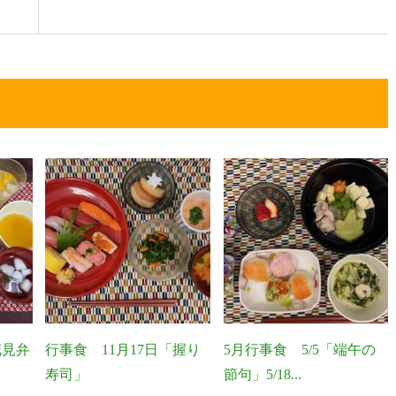
花見弁
行事食 11月17日「握り
5月行事食 5/5「端午の
寿司」
節句」5/18...