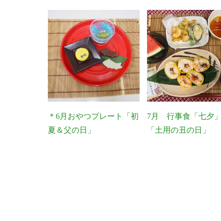
＊6月おやつプレート「初
7月 行事食「七夕
夏＆父の日」
「土用の丑の日」