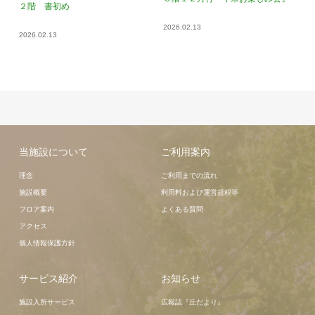
２階 書初め
2026.02.13
2026.02.13
当施設について
ご利用案内
理念
ご利用までの流れ
施設概要
利用料および運営規程等
フロア案内
よくある質問
アクセス
個人情報保護方針
サービス紹介
お知らせ
施設入所サービス
広報誌『丘だより』