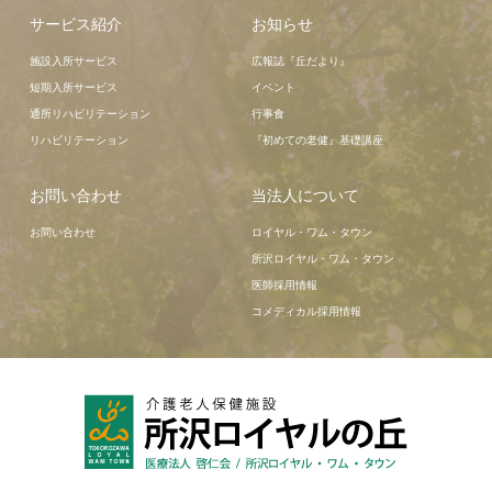
サービス紹介
お知らせ
施設入所サービス
広報誌『丘だより』
短期入所サービス
イベント
通所リハビリテーション
行事食
リハビリテーション
『初めての老健』基礎講座
お問い合わせ
当法人について
お問い合わせ
ロイヤル・ワム・タウン
所沢ロイヤル・ワム・タウン
医師採用情報
コメディカル採用情報