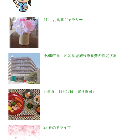
4月 お食事ギャラリー
令和6年度 所定疾患施設療養費の算定状況...
行事食 11月17日「握り寿司」
2F 春のドライブ