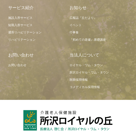
サービス紹介
お知らせ
施設入所サービス
広報誌『丘だより』
短期入所サービス
イベント
通所リハビリテーション
行事食
リハビリテーション
『初めての老健』基礎講座
お問い合わせ
当法人について
お問い合わせ
ロイヤル・ワム・タウン
所沢ロイヤル・ワム・タウン
医師採用情報
コメディカル採用情報