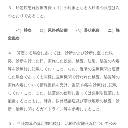
３．所定疾患施設療養費（Ⅱ）の対象となる入所者の状態は次
のとおりであること。
イ）肺炎 ロ）尿路感染症 ハ）帯状疱疹 ニ）蜂
窩織炎
４． 算定する場合にあっては、診断および診断に至った根
拠、診断を行った日、実施した投薬、検査、注射、処置の内容
等を診療録に記載しておくこと。なお、近隣の医療機関と連携
した場合であっても同様に医療機関で行われた検査、処置等の
実施内容について情報提供を受け、当該 内容を診療録に記載
しておくこと。また、抗菌薬の使用に当っては薬剤耐性菌にも
配慮するとともに、肺炎、尿路感染症及び帯状疱疹の検査・診
断・治療に関するガイドライン等を参考にすること。
５． 当該加算の算定開始後は、治療の実施状況について公表