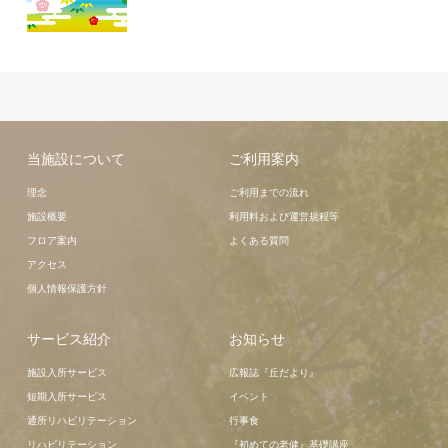
当施設について
ご利用案内
理念
ご利用までの流れ
施設概要
利用料および運営規程等
フロア案内
よくある質問
アクセス
個人情報保護方針
サービス紹介
お知らせ
施設入所サービス
広報誌『丘だより』
短期入所サービス
イベント
通所リハビリテーション
行事食
リハビリテーション
『初めての老健』基礎講座