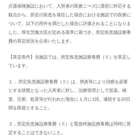
介護保険施設において、入所者の医療ニーズに適切に対応する
観点から、所定の疾患を発症した場合における施設での医療に
ついて、以下の用件を満たした場合に評価されることになりま
した。厚生労働大臣が定める基準に基づき、所定疾患施設療養
費の算定状況を公表いたします。
【算定条件】当施設では、所定疾患施設療養費（Ⅱ）を算定し
ています。
１． 所定疾患施設療養費（Ⅱ）は、肺炎等により治療を必要
とする状態となった入所者に対し、治療管理として投薬、検
査、注射、処置等が行われた場合に 1 月に1回、連続する10日
間を限度とすること。
２．所定疾患施設療養費（Ⅱ）と緊急時施設療養費は同時に算
定することはできないこと。