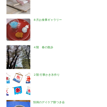
８月お食事ギャラリー
４階 春の散歩
２階 行事かき氷作り
恒例のデイケア餅つき会