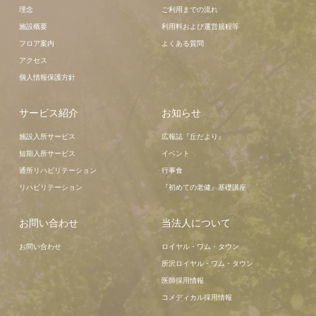
理念
ご利用までの流れ
施設概要
利用料および運営規程等
フロア案内
よくある質問
アクセス
個人情報保護方針
サービス紹介
お知らせ
施設入所サービス
広報誌『丘だより』
短期入所サービス
イベント
通所リハビリテーション
行事食
リハビリテーション
『初めての老健』基礎講座
お問い合わせ
当法人について
お問い合わせ
ロイヤル・ワム・タウン
所沢ロイヤル・ワム・タウン
医師採用情報
コメディカル採用情報