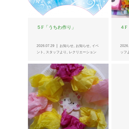
５F「うちわ作り」
４F
,
,
2026.07.29
お知らせ
お知らせ
イベ
2026.
,
,
ント
スタッフより
レクリエーション
ッフ